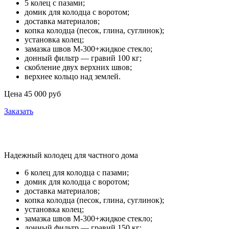
5 колец с пазами;
домик для колодца с воротом;
доставка материалов;
копка колодца (песок, глина, суглинок);
установка колец;
замазка швов М-300+жидкое стекло;
донный фильтр — гравий 100 кг;
скобление двух верхних швов;
верхнее кольцо над землей.
Цена 45 000 руб
Заказать
Премиум
Надежный колодец для частного дома
6 колец для колодца с пазами;
домик для колодца с воротом;
доставка материалов;
копка колодца (песок, глина, суглинок);
установка колец;
замазка швов М-300+жидкое стекло;
донный фильтр — гравий 150 кг;