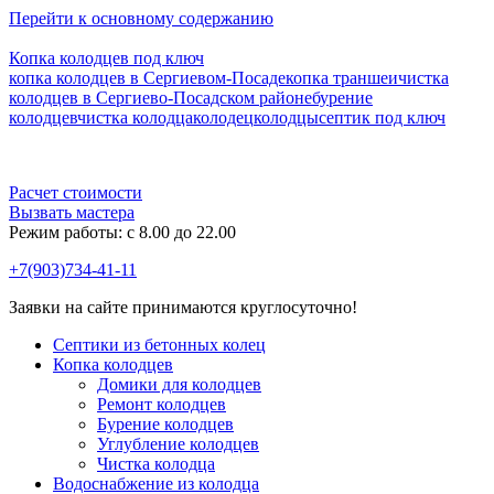
Перейти к основному содержанию
Копка колодцев под ключ
копка колодцев в Cергиевом-Посаде
копка траншеи
чистка
колодцев в Сергиево-Посадском районе
бурение
колодцев
чистка колодца
колодец
колодцы
септик под ключ
Расчет стоимости
Вызвать мастера
Режим работы: c 8.00 до 22.00
+7(903)734-41-11
Заявки на сайте принимаются круглосуточно!
Септики из бетонных колец
Копка колодцев
Домики для колодцев
Ремонт колодцев
Бурение колодцев
Углубление колодцев
Чистка колодца
Водоснабжение из колодца