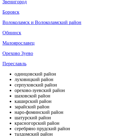
Звенигород
Боровск
Волоколамск и Волоколамский район
Обнинск
Малоярославец
Орехово Зуево
Переславль
одинцовский район
луховицкий район
серпуховский район
орехово-зуевский район
шаховской район
каширский район
зарайский район
наро-фоминский район
шатурский район
красногорский район
серебряно прудский район
талдомский район